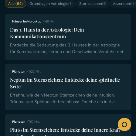
Alle (
54
)
Grundlagen Astrologie
Sternzeichen
Aszendent
(
3
)
(
8
)
(
3
)
Häuser im Horoskop
8
Min.
Das 3. Haus in der Astrologie: Dein
Kommunikationszentrum
Entdecke die Bedeutung des 3. Hauses in der Astrologie
für Kommunikation, Lernen und Geschwister. Verstehe dein
Horoskop besser – jetzt lesen!
Planeten
22
Min.
Neptun im Sternzeichen: Entdecke deine spirituelle
Seite!
Erfahre, wie dein Neptun Sternzeichen deine Intuition,
Träume und Spiritualität beeinflusst. Tauche ein in die
Geheimnisse deines Unterbewusstseins – jetzt lesen!
Planeten
17
Min.
Pluto im Sternzeichen: Entdecke deine innere Kraft