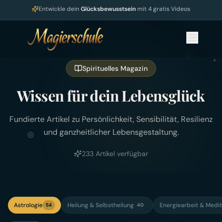
Entwickle dein
Glücksbewusstsein
mit 4 gratis Videos
☽
✦
Spirituelles Magazin
Wissen für dein Lebensglück
Fundierte Artikel zu Persönlichkeit, Sensibilität, Resilienz
und ganzheitlicher Lebensgestaltung.
⊛
233
Artikel verfügbar
Astrologie
Heilung & Selbstheilung
Energiearbeit & Medit
54
40