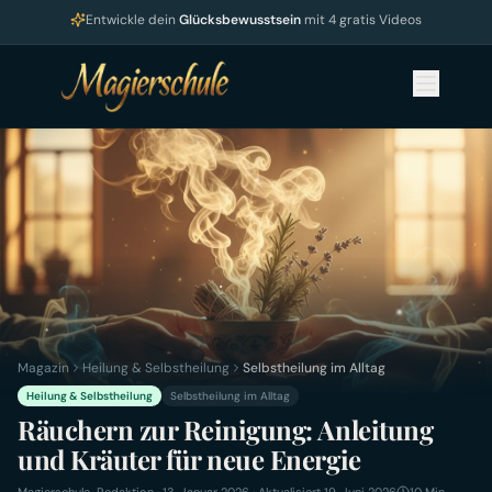
Entwickle dein
Glücksbewusstsein
mit 4 gratis Videos
Magazin
Heilung & Selbstheilung
Selbstheilung im Alltag
Heilung & Selbstheilung
Selbstheilung im Alltag
Räuchern zur Reinigung: Anleitung
und Kräuter für neue Energie
Magierschule-Redaktion
·
13. Januar 2026
· Aktualisiert 19. Juni 2026
10
Min.