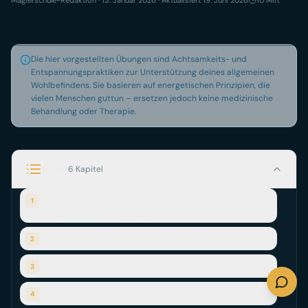
Erfahre, wie Räuchern zur Reinigung mit der richtigen Anleit
Die hier vorgestellten Übungen sind Achtsamkeits- und
Entspannungspraktiken zur Unterstützung deines allgemeinen
Wohlbefindens. Sie basieren auf energetischen Prinzipien, die
vielen Menschen guttun – ersetzen jedoch keine medizinische
Behandlung oder Therapie.
Inhalt
6 Kapitel
Wenn der Raum schwer wird: Dein erster Schritt zur
1
energetischen Reinigung
Die richtigen Werkzeuge wählen: Mehr als nur Rauch
2
Der bewusste Akt: So räucherst du mit Intention
3
Nach der Reinigung: Raum für Neues schaffen
4