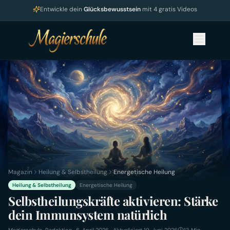
Entwickle dein
Glücksbewusstsein
mit 4 gratis Videos
Magazin
Heilung & Selbstheilung
Energetische Heilung
Heilung & Selbstheilung
Energetische Heilung
Selbstheilungskräfte aktivieren: Stärke
dein Immunsystem natürlich
Magierschule-Redaktion
·
6. April 2026
· Aktualisiert 19. Juni 2026
13
Min.