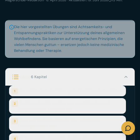
Entdecke, wie du deine Selbstheilungskräfte aktivierst! Lern
Die hier vorgestellten Übungen sind Achtsamkeits- und
Entspannungspraktiken zur Unterstützung deines allgemeinen
Wohlbefindens. Sie basieren auf energetischen Prinzipien, die
vielen Menschen guttun – ersetzen jedoch keine medizinische
Behandlung oder Therapie.
Inhalt
6 Kapitel
Der größte Irrtum: Heilung als Projekt zu betrachten
1
Die Sprache deines Körpers verstehen lernen:
2
Symptome als Botschafter
Eine praktische Anleitung: Die 3-Phasen-
3
Heilungsmeditation
Mythen und Missverständnisse über die
4